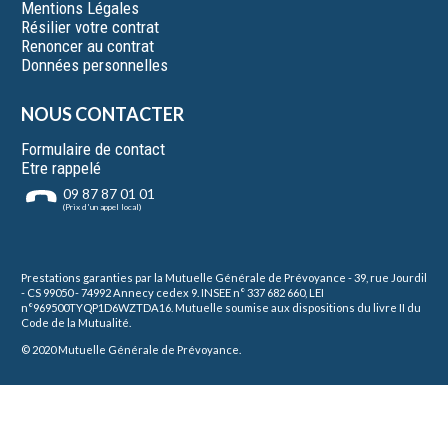
Mentions Légales
Résilier votre contrat
Renoncer au contrat
Données personnelles
NOUS CONTACTER
Formulaire de contact
Etre rappelé
09 87 87 01 01
(Prix d'un appel local)
Prestations garanties par la Mutuelle Générale de Prévoyance
-
39, rue Jourdil
- CS 99050 - 74992 Annecy cedex 9.
INSEE n° 337 682 660, LEI
n°969500TYQP1D6WZTDA16.
Mutuelle
soumise aux dispositions du livre II du
Code de la Mutualité.
© 2020 Mutuelle Générale de Prévoyance.